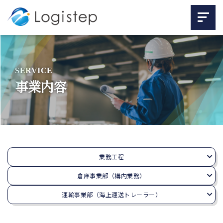
SERVICE
事業内容
業務工程
倉庫事業部（構内業務）
運輸事業部（海上運送トレーラー）